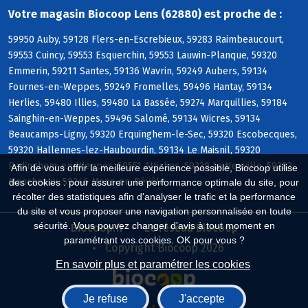
Votre magasin Biocoop Lens (62880) est proche de :
59950 Auby, 59128 Flers-en-Escrebieux, 59283 Raimbeaucourt,
59553 Cuincy, 59553 Esquerchin, 59553 Lauwin-Planque, 59320
Emmerin, 59211 Santes, 59136 Wavrin, 59249 Aubers, 59134
Fournes-en-Weppes, 59249 Fromelles, 59496 Hantay, 59134
Herlies, 59480 Illies, 59480 La Bassée, 59274 Marquillies, 59184
Sainghin-en-Weppes, 59496 Salomé, 59134 Wicres, 59134
Beaucamps-Ligny, 59320 Erquinghem-le-Sec, 59320 Escobecques,
59320 Hallennes-lez-Haubourdin, 59134 Le Maisnil, 59320
Radinghem-en-Weppes, 59551 Attiches, 59239 La Neuville, 59283
Afin de vous offrir la meilleure expérience possible, Biocoop utilise
Moncheaux, 59246 Mons-en-Pévèle
des cookies : pour assurer une performance optimale du site, pour
récolter des statistiques afin d'analyser le trafic et la performance
du site et vous proposer une navigation personnalisée en toute
sécurité. Vous pouvez changer d'avis à tout moment en
Biocoop.fr
Le réseau Biocoop
paramétrant vos cookies. OK pour vous ?
Copyright Biocoop 2026
En savoir plus et paramétrer les cookies
Je refuse
J'accepte