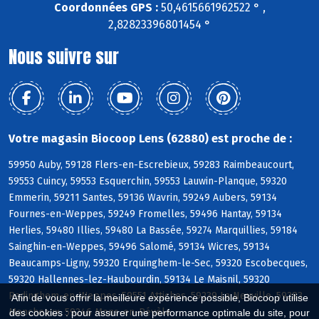
Coordonnées GPS :
50,4615661962522 ° ,
2,82823396801454 °
Nous suivre sur
Votre magasin Biocoop Lens (62880) est proche de :
59950 Auby, 59128 Flers-en-Escrebieux, 59283 Raimbeaucourt,
59553 Cuincy, 59553 Esquerchin, 59553 Lauwin-Planque, 59320
Emmerin, 59211 Santes, 59136 Wavrin, 59249 Aubers, 59134
Fournes-en-Weppes, 59249 Fromelles, 59496 Hantay, 59134
Herlies, 59480 Illies, 59480 La Bassée, 59274 Marquillies, 59184
Sainghin-en-Weppes, 59496 Salomé, 59134 Wicres, 59134
Beaucamps-Ligny, 59320 Erquinghem-le-Sec, 59320 Escobecques,
59320 Hallennes-lez-Haubourdin, 59134 Le Maisnil, 59320
Radinghem-en-Weppes, 59551 Attiches, 59239 La Neuville, 59283
Afin de vous offrir la meilleure expérience possible, Biocoop utilise
Moncheaux, 59246 Mons-en-Pévèle
des cookies : pour assurer une performance optimale du site, pour