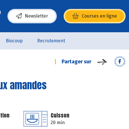
Newsletter
Courses en ligne
(s’ouvre dans une nouvelle fenêtre)
Biocoop
Recrutement
Partager sur
aux amandes
tion
Cuisson
20 min