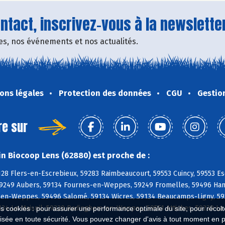
tact, inscrivez-vous à la newsletter
fres, nos événements et nos actualités.
ons légales
Protection des données
CGU
Gestio
re sur
n Biocoop Lens (62880) est proche de :
128 Flers-en-Escrebieux, 59283 Raimbeaucourt, 59553 Cuincy, 59553 E
9249 Aubers, 59134 Fournes-en-Weppes, 59249 Fromelles, 59496 Hantay
-en-Weppes, 59496 Salomé, 59134 Wicres, 59134 Beaucamps-Ligny, 59
134 Le Maisnil, 59320 Radinghem-en-Weppes, 59551 Attiches, 59239 L
es cookies : pour assurer une performance optimale du site, pour récolter
isée en toute sécurité. Vous pouvez changer d'avis à tout moment en 