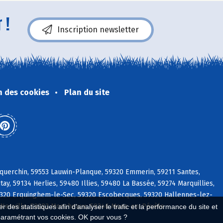
 !
Inscription newsletter
n des cookies
Plan du site
squerchin, 59553 Lauwin-Planque, 59320 Emmerin, 59211 Santes,
, 59134 Herlies, 59480 Illies, 59480 La Bassée, 59274 Marquillies,
320 Erquinghem-le-Sec, 59320 Escobecques, 59320 Hallennes-lez-
a Neuville, 59283 Moncheaux, 59246 Mons-en-Pévèle
 des statistiques afin d'analyser le trafic et la performance du site et
paramétrant vos cookies. OK pour vous ?