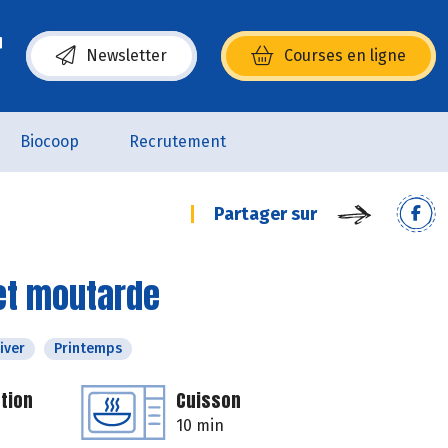
Newsletter
Courses en ligne
(s’ouvre dans une nouvelle fenêtre)
Biocoop
Recrutement
Partager sur
et moutarde
iver
Printemps
tion
Cuisson
10 min