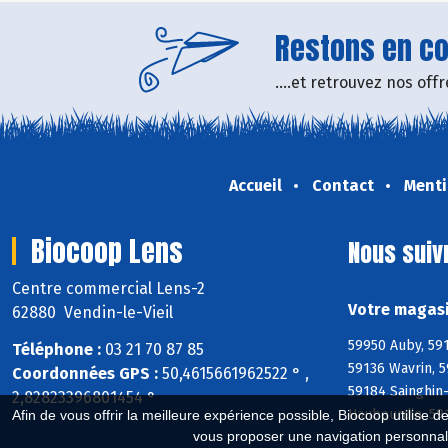
Restons en con
....et retrouvez nos of
Accueil
Contact
Menti
Biocoop Lens
Nous suiv
Centre commercial Lens-2
Votre magasi
62880 Vendin-le-Vieil
59950 Auby, 59
Téléphone :
03 21 70 87 85
59136 Wavrin, 5
Coordonnées GPS :
50,4615661962522 ° ,
59184 Sainghin
2,82823396801454 °
Haubourdin, 59
Afin de vous offrir la meilleure expérience possible, Biocoop utilise d
vous proposer une navigation personnal