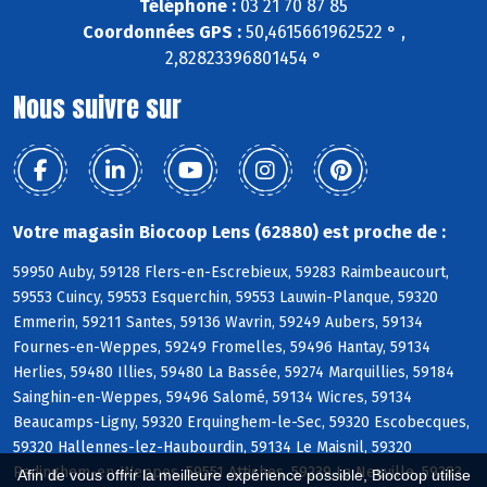
Téléphone :
03 21 70 87 85
Coordonnées GPS :
50,4615661962522 ° ,
2,82823396801454 °
Nous suivre sur
Votre magasin Biocoop Lens (62880) est proche de :
59950 Auby, 59128 Flers-en-Escrebieux, 59283 Raimbeaucourt,
59553 Cuincy, 59553 Esquerchin, 59553 Lauwin-Planque, 59320
Emmerin, 59211 Santes, 59136 Wavrin, 59249 Aubers, 59134
Fournes-en-Weppes, 59249 Fromelles, 59496 Hantay, 59134
Herlies, 59480 Illies, 59480 La Bassée, 59274 Marquillies, 59184
Sainghin-en-Weppes, 59496 Salomé, 59134 Wicres, 59134
Beaucamps-Ligny, 59320 Erquinghem-le-Sec, 59320 Escobecques,
59320 Hallennes-lez-Haubourdin, 59134 Le Maisnil, 59320
Radinghem-en-Weppes, 59551 Attiches, 59239 La Neuville, 59283
Afin de vous offrir la meilleure expérience possible, Biocoop utilise