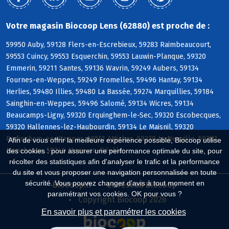
Votre magasin Biocoop Lens (62880) est proche de :
59950 Auby, 59128 Flers-en-Escrebieux, 59283 Raimbeaucourt,
59553 Cuincy, 59553 Esquerchin, 59553 Lauwin-Planque, 59320
Emmerin, 59211 Santes, 59136 Wavrin, 59249 Aubers, 59134
Fournes-en-Weppes, 59249 Fromelles, 59496 Hantay, 59134
Herlies, 59480 Illies, 59480 La Bassée, 59274 Marquillies, 59184
Sainghin-en-Weppes, 59496 Salomé, 59134 Wicres, 59134
Beaucamps-Ligny, 59320 Erquinghem-le-Sec, 59320 Escobecques,
59320 Hallennes-lez-Haubourdin, 59134 Le Maisnil, 59320
Radinghem-en-Weppes, 59551 Attiches, 59239 La Neuville, 59283
Afin de vous offrir la meilleure expérience possible, Biocoop utilise
Moncheaux, 59246 Mons-en-Pévèle
des cookies : pour assurer une performance optimale du site, pour
récolter des statistiques afin d'analyser le trafic et la performance
du site et vous proposer une navigation personnalisée en toute
sécurité. Vous pouvez changer d'avis à tout moment en
Biocoop.fr
Le réseau Biocoop
paramétrant vos cookies. OK pour vous ?
Copyright Biocoop 2026
En savoir plus et paramétrer les cookies