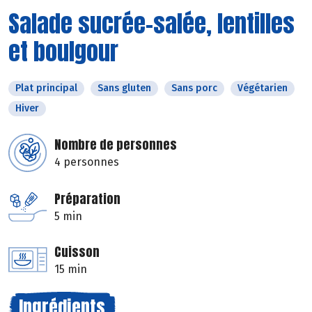
Salade sucrée-salée, lentilles
et boulgour
Plat principal
Sans gluten
Sans porc
Végétarien
Hiver
Nombre de personnes
4 personnes
Préparation
5 min
Cuisson
15 min
Ingrédients