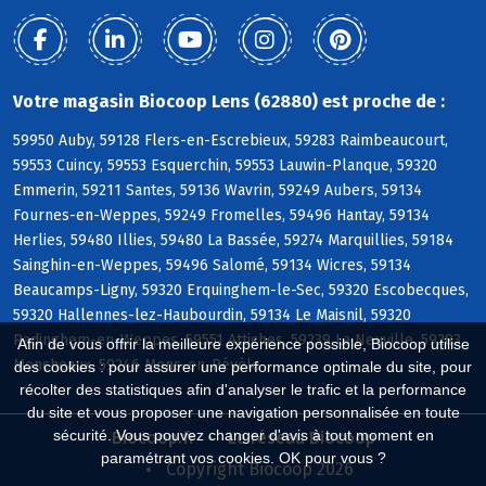
Votre magasin Biocoop Lens (62880) est proche de :
59950 Auby, 59128 Flers-en-Escrebieux, 59283 Raimbeaucourt,
59553 Cuincy, 59553 Esquerchin, 59553 Lauwin-Planque, 59320
Emmerin, 59211 Santes, 59136 Wavrin, 59249 Aubers, 59134
Fournes-en-Weppes, 59249 Fromelles, 59496 Hantay, 59134
Herlies, 59480 Illies, 59480 La Bassée, 59274 Marquillies, 59184
Sainghin-en-Weppes, 59496 Salomé, 59134 Wicres, 59134
Beaucamps-Ligny, 59320 Erquinghem-le-Sec, 59320 Escobecques,
59320 Hallennes-lez-Haubourdin, 59134 Le Maisnil, 59320
Radinghem-en-Weppes, 59551 Attiches, 59239 La Neuville, 59283
Afin de vous offrir la meilleure expérience possible, Biocoop utilise
Moncheaux, 59246 Mons-en-Pévèle
des cookies : pour assurer une performance optimale du site, pour
récolter des statistiques afin d'analyser le trafic et la performance
du site et vous proposer une navigation personnalisée en toute
sécurité. Vous pouvez changer d'avis à tout moment en
Biocoop.fr
Le réseau Biocoop
paramétrant vos cookies. OK pour vous ?
Copyright Biocoop 2026