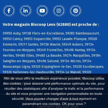
Votre magasin Biocoop Lens (62880) est proche de :
59950 Auby, 59128 Flers-en-Escrebieux, 59283 Raimbeaucourt,
59553 Cuincy, 59553 Esquerchin, 59553 Lauwin-Planque, 59320
Emmerin, 59211 Santes, 59136 Wavrin, 59249 Aubers, 59134
Fournes-en-Weppes, 59249 Fromelles, 59496 Hantay, 59134
Herlies, 59480 Illies, 59480 La Bassée, 59274 Marquillies, 59184
Sainghin-en-Weppes, 59496 Salomé, 59134 Wicres, 59134
Beaucamps-Ligny, 59320 Erquinghem-le-Sec, 59320 Escobecques,
59320 Hallennes-lez-Haubourdin, 59134 Le Maisnil, 59320
Radinghem-en-Weppes, 59551 Attiches, 59239 La Neuville, 59283
Afin de vous offrir la meilleure expérience possible, Biocoop utilise
Moncheaux, 59246 Mons-en-Pévèle
des cookies : pour assurer une performance optimale du site, pour
récolter des statistiques afin d'analyser le trafic et la performance
du site et vous proposer une navigation personnalisée en toute
sécurité. Vous pouvez changer d'avis à tout moment en
Biocoop.fr
Le réseau Biocoop
paramétrant vos cookies. OK pour vous ?
Copyright Biocoop 2026