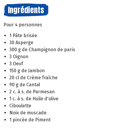
Ingrédients
Pour 4 personnes
1 Pâte brisée
30 Asperge
300 g de Champignon de paris
3 Oignon
3 Oeuf
150 g de Jambon
20 cl de Crème fraîche
90 g de Cantal
2 c. à s. de Parmesan
1 c. à s. de Huile d'olive
Ciboulette
Noix de muscade
1 pincée de Piment