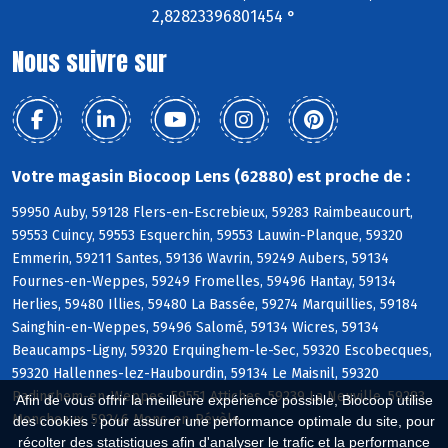
2,82823396801454 °
Nous suivre sur
Votre magasin Biocoop Lens (62880) est proche de :
59950 Auby, 59128 Flers-en-Escrebieux, 59283 Raimbeaucourt,
59553 Cuincy, 59553 Esquerchin, 59553 Lauwin-Planque, 59320
Emmerin, 59211 Santes, 59136 Wavrin, 59249 Aubers, 59134
Fournes-en-Weppes, 59249 Fromelles, 59496 Hantay, 59134
Herlies, 59480 Illies, 59480 La Bassée, 59274 Marquillies, 59184
Sainghin-en-Weppes, 59496 Salomé, 59134 Wicres, 59134
Beaucamps-Ligny, 59320 Erquinghem-le-Sec, 59320 Escobecques,
59320 Hallennes-lez-Haubourdin, 59134 Le Maisnil, 59320
Radinghem-en-Weppes, 59551 Attiches, 59239 La Neuville, 59283
Afin de vous offrir la meilleure expérience possible, Biocoop utilise
Moncheaux, 59246 Mons-en-Pévèle
des cookies : pour assurer une performance optimale du site, pour
récolter des statistiques afin d'analyser le trafic et la performance