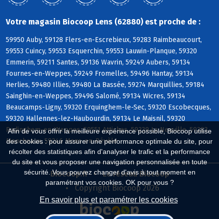
Votre magasin Biocoop Lens (62880) est proche de :
59950 Auby, 59128 Flers-en-Escrebieux, 59283 Raimbeaucourt,
59553 Cuincy, 59553 Esquerchin, 59553 Lauwin-Planque, 59320
Emmerin, 59211 Santes, 59136 Wavrin, 59249 Aubers, 59134
Fournes-en-Weppes, 59249 Fromelles, 59496 Hantay, 59134
Herlies, 59480 Illies, 59480 La Bassée, 59274 Marquillies, 59184
Sainghin-en-Weppes, 59496 Salomé, 59134 Wicres, 59134
Beaucamps-Ligny, 59320 Erquinghem-le-Sec, 59320 Escobecques,
59320 Hallennes-lez-Haubourdin, 59134 Le Maisnil, 59320
Radinghem-en-Weppes, 59551 Attiches, 59239 La Neuville, 59283
Afin de vous offrir la meilleure expérience possible, Biocoop utilise
Moncheaux, 59246 Mons-en-Pévèle
des cookies : pour assurer une performance optimale du site, pour
récolter des statistiques afin d'analyser le trafic et la performance
du site et vous proposer une navigation personnalisée en toute
sécurité. Vous pouvez changer d'avis à tout moment en
Biocoop.fr
Le réseau Biocoop
paramétrant vos cookies. OK pour vous ?
Copyright Biocoop 2026
En savoir plus et paramétrer les cookies