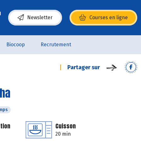
Newsletter
Courses en ligne
(s’ouvre dans une nouvelle fenêtre)
Biocoop
Recrutement
Partager sur
cha
emps
tion
Cuisson
20 min