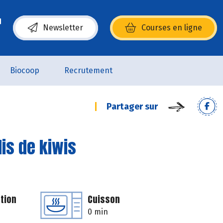
Newsletter
Courses en ligne
(s’ouvre dans une nouvelle fenêtre)
Biocoop
Recrutement
Partager sur
is de kiwis
tion
Cuisson
0 min