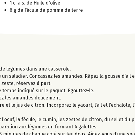
1 c. à s. de Huile d'olive
6 g de Fécule de pomme de terre
n de légumes dans une casserole.
s un saladier. Concassez les amandes. Râpez la gousse d’ail e
e zeste, réservez à part.
e temps indiqué sur le paquet. Egouttez-le.
fiez les amandes doucement.
 le jus de citron. Incorporez le yaourt, l’ail et l’échalote, l’h
’oeuf, la fécule, le cumin, les zestes de citron, du sel et du p
réparation aux légumes en formant 4 galettes.
3 minutes de chaque côté sur feu doux. Aidez-vous d’une spat