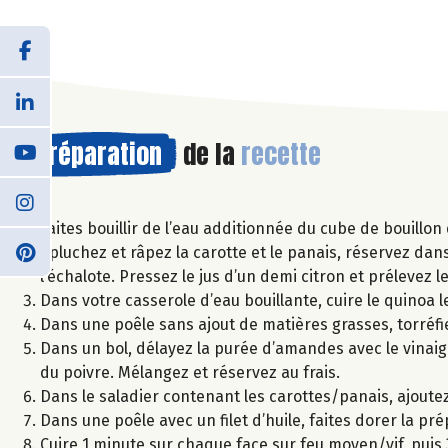
Préparation
de la
recette
Faites bouillir de l’eau additionnée du cube de bouillo
Epluchez et râpez la carotte et le panais, réservez dan
l’échalote. Pressez le jus d’un demi citron et prélevez l
Dans votre casserole d’eau bouillante, cuire le quinoa l
Dans une poêle sans ajout de matières grasses, torré
Dans un bol, délayez la purée d’amandes avec le vinaigre et
du poivre. Mélangez et réservez au frais.
Dans le saladier contenant les carottes/panais, ajoutez l
Dans une poêle avec un filet d’huile, faites dorer la p
Cuire 1 minute sur chaque face sur feu moyen/vif, puis 