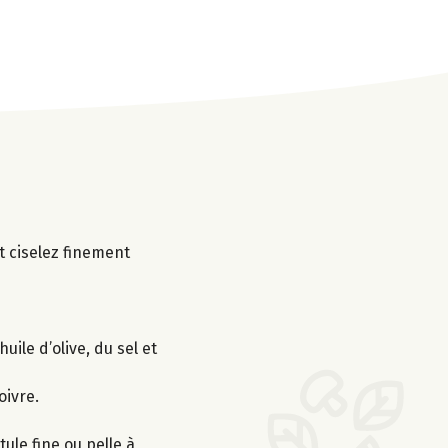
t ciselez finement
uile d’olive, du sel et
oivre.
ule fine ou pelle à