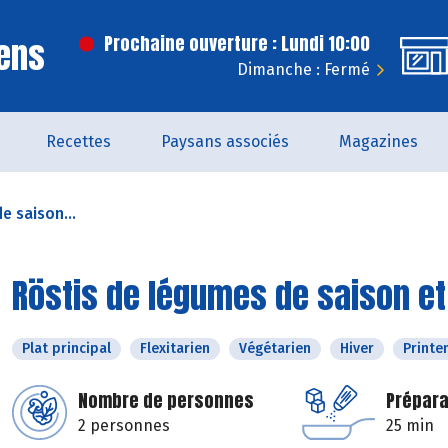
ens
Prochaine ouverture : Lundi 10:00
Dimanche : Fermé
Recettes
Paysans associés
Magazines
e saison...
Röstis de légumes de saison e
Plat principal
Flexitarien
Végétarien
Hiver
Print
Nombre de personnes
Prépara
2 personnes
25 min