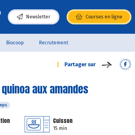
Newsletter
Courses en ligne
(s’ouvre dans une nouvelle fenêtre)
Biocoop
Recrutement
Partager sur
t quinoa aux amandes
emps
tion
Cuisson
15 min