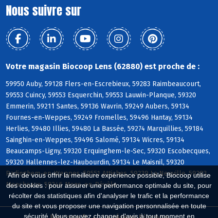
Nous suivre sur
Votre magasin Biocoop Lens (62880) est proche de :
59950 Auby, 59128 Flers-en-Escrebieux, 59283 Raimbeaucourt,
59553 Cuincy, 59553 Esquerchin, 59553 Lauwin-Planque, 59320
Emmerin, 59211 Santes, 59136 Wavrin, 59249 Aubers, 59134
Fournes-en-Weppes, 59249 Fromelles, 59496 Hantay, 59134
Herlies, 59480 Illies, 59480 La Bassée, 59274 Marquillies, 59184
Sainghin-en-Weppes, 59496 Salomé, 59134 Wicres, 59134
Beaucamps-Ligny, 59320 Erquinghem-le-Sec, 59320 Escobecques,
59320 Hallennes-lez-Haubourdin, 59134 Le Maisnil, 59320
Radinghem-en-Weppes, 59551 Attiches, 59239 La Neuville, 59283
Afin de vous offrir la meilleure expérience possible, Biocoop utilise
Moncheaux, 59246 Mons-en-Pévèle
des cookies : pour assurer une performance optimale du site, pour
récolter des statistiques afin d'analyser le trafic et la performance
du site et vous proposer une navigation personnalisée en toute
sécurité. Vous pouvez changer d'avis à tout moment en
Biocoop.fr
Le réseau Biocoop