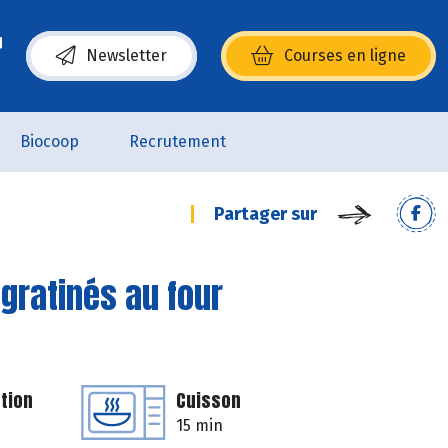
Newsletter
Courses en ligne
(s’ouvre dans une nouvelle fenêtre)
Biocoop
Recrutement
Partager sur
gratinés au four
tion
Cuisson
15 min