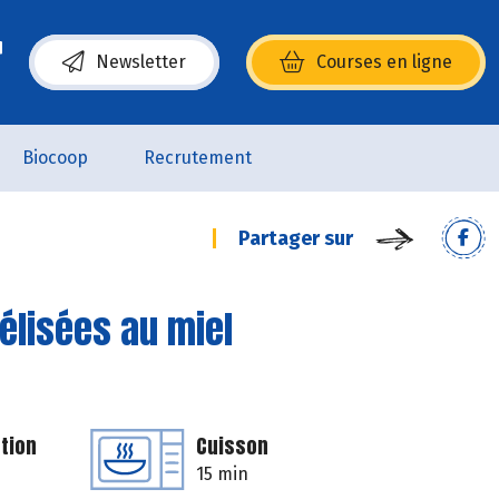
Newsletter
Courses en ligne
(s’ouvre dans une nouvelle fenêtre)
Biocoop
Recrutement
Partager sur
élisées au miel
tion
Cuisson
15 min