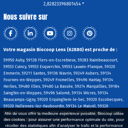
2,82823396801454 °
Nous suivre sur
Votre magasin Biocoop Lens (62880) est proche de :
59950 Auby, 59128 Flers-en-Escrebieux, 59283 Raimbeaucourt,
59553 Cuincy, 59553 Esquerchin, 59553 Lauwin-Planque, 59320
Emmerin, 59211 Santes, 59136 Wavrin, 59249 Aubers, 59134
Fournes-en-Weppes, 59249 Fromelles, 59496 Hantay, 59134
Herlies, 59480 Illies, 59480 La Bassée, 59274 Marquillies, 59184
Sainghin-en-Weppes, 59496 Salomé, 59134 Wicres, 59134
Beaucamps-Ligny, 59320 Erquinghem-le-Sec, 59320 Escobecques,
59320 Hallennes-lez-Haubourdin, 59134 Le Maisnil, 59320
Radinghem-en-Weppes, 59551 Attiches, 59239 La Neuville, 59283
Afin de vous offrir la meilleure expérience possible, Biocoop utilise
Moncheaux, 59246 Mons-en-Pévèle
des cookies : pour assurer une performance optimale du site, pour
récolter des statistiques afin d'analyser le trafic et la performance