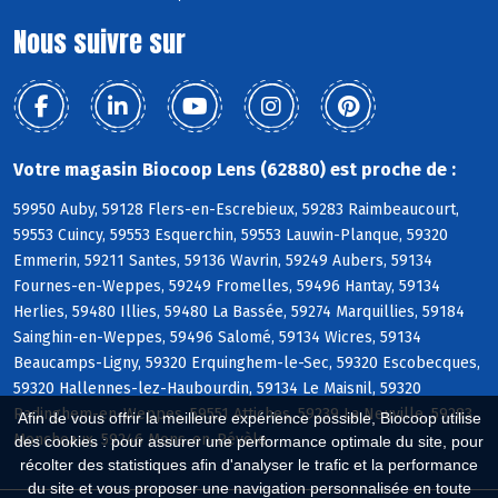
Nous suivre sur
Votre magasin Biocoop Lens (62880) est proche de :
59950 Auby, 59128 Flers-en-Escrebieux, 59283 Raimbeaucourt,
59553 Cuincy, 59553 Esquerchin, 59553 Lauwin-Planque, 59320
Emmerin, 59211 Santes, 59136 Wavrin, 59249 Aubers, 59134
Fournes-en-Weppes, 59249 Fromelles, 59496 Hantay, 59134
Herlies, 59480 Illies, 59480 La Bassée, 59274 Marquillies, 59184
Sainghin-en-Weppes, 59496 Salomé, 59134 Wicres, 59134
Beaucamps-Ligny, 59320 Erquinghem-le-Sec, 59320 Escobecques,
59320 Hallennes-lez-Haubourdin, 59134 Le Maisnil, 59320
Radinghem-en-Weppes, 59551 Attiches, 59239 La Neuville, 59283
Afin de vous offrir la meilleure expérience possible, Biocoop utilise
Moncheaux, 59246 Mons-en-Pévèle
des cookies : pour assurer une performance optimale du site, pour
récolter des statistiques afin d'analyser le trafic et la performance
du site et vous proposer une navigation personnalisée en toute