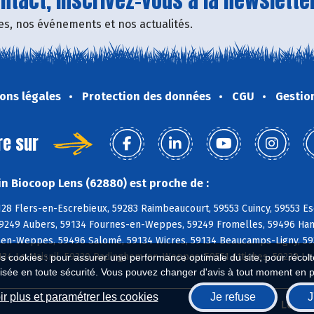
tact, inscrivez-vous à la newsletter
fres, nos événements et nos actualités.
ons légales
Protection des données
CGU
Gestio
re sur
n Biocoop Lens (62880) est proche de :
128 Flers-en-Escrebieux, 59283 Raimbeaucourt, 59553 Cuincy, 59553 E
9249 Aubers, 59134 Fournes-en-Weppes, 59249 Fromelles, 59496 Hantay
-en-Weppes, 59496 Salomé, 59134 Wicres, 59134 Beaucamps-Ligny, 59
134 Le Maisnil, 59320 Radinghem-en-Weppes, 59551 Attiches, 59239 L
es cookies : pour assurer une performance optimale du site, pour récolter
isée en toute sécurité. Vous pouvez changer d'avis à tout moment en 
r plus et paramétrer les cookies
Je refuse
J
Biocoop.fr
Le ré