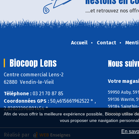
Restons en con
....et retrouvez nos of
Accueil
Contact
Menti
Biocoop Lens
Nous suiv
Centre commercial Lens-2
Votre magasi
62880 Vendin-le-Vieil
59950 Auby, 59
Téléphone :
03 21 70 87 85
59136 Wavrin, 5
Coordonnées GPS :
50,4615661962522 ° ,
59184 Sainghin
2,82823396801454 °
Haubourdin, 59
Afin de vous offrir la meilleure expérience possible, Biocoop utilise d
vous proposer une navigation personnal
En savoi
Réalisé par