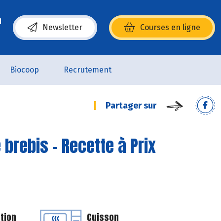
Newsletter
Courses en ligne
(s’ouvre dans une nouvelle fenêtre)
Biocoop
Recrutement
Partager sur
brebis - Recette à Prix
tion
Cuisson