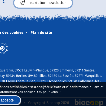
 !
Inscription newsletter
n des cookies
Plan du site
squerchin, 59553 Lauwin-Planque, 59320 Emmerin, 59211 Santes,
, 59134 Herlies, 59480 Illies, 59480 La Bassée, 59274 Marquillies,
320 Erquinghem-le-Sec, 59320 Escobecques, 59320 Hallennes-lez-
a Neuville, 59283 Moncheaux, 59246 Mons-en-Pévèle
 des statistiques afin d'analyser le trafic et la performance du site et
paramétrant vos cookies. OK pour vous ?
'accepte
seau Biocoop
Copyright Biocoop 2026