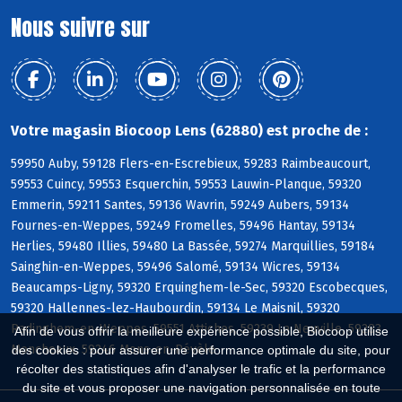
Nous suivre sur
Votre magasin Biocoop Lens (62880) est proche de :
59950 Auby, 59128 Flers-en-Escrebieux, 59283 Raimbeaucourt,
59553 Cuincy, 59553 Esquerchin, 59553 Lauwin-Planque, 59320
Emmerin, 59211 Santes, 59136 Wavrin, 59249 Aubers, 59134
Fournes-en-Weppes, 59249 Fromelles, 59496 Hantay, 59134
Herlies, 59480 Illies, 59480 La Bassée, 59274 Marquillies, 59184
Sainghin-en-Weppes, 59496 Salomé, 59134 Wicres, 59134
Beaucamps-Ligny, 59320 Erquinghem-le-Sec, 59320 Escobecques,
59320 Hallennes-lez-Haubourdin, 59134 Le Maisnil, 59320
Radinghem-en-Weppes, 59551 Attiches, 59239 La Neuville, 59283
Afin de vous offrir la meilleure expérience possible, Biocoop utilise
Moncheaux, 59246 Mons-en-Pévèle
des cookies : pour assurer une performance optimale du site, pour
récolter des statistiques afin d'analyser le trafic et la performance
du site et vous proposer une navigation personnalisée en toute