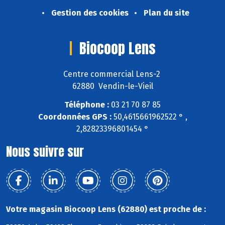
Gestion des cookies
Plan du site
Biocoop Lens
Centre commercial Lens-2
62880 Vendin-le-Vieil
Téléphone :
03 21 70 87 85
Coordonnées GPS :
50,4615661962522 ° ,
2,82823396801454 °
Nous suivre sur
Votre magasin Biocoop Lens (62880) est proche de :