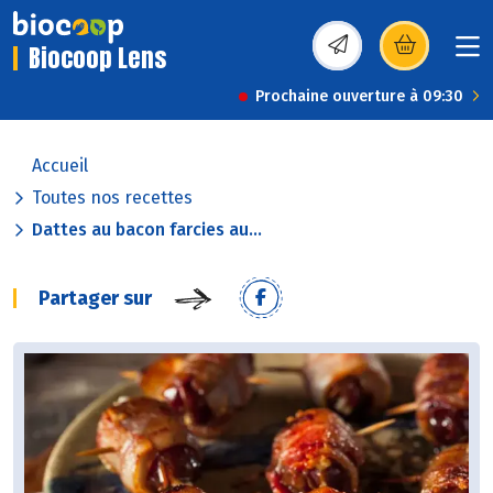
Biocoop Lens
(s’ouvre dans une nou
Prochaine ouverture à 09:30
Accueil
Toutes nos recettes
Dattes au bacon farcies au...
Partager sur