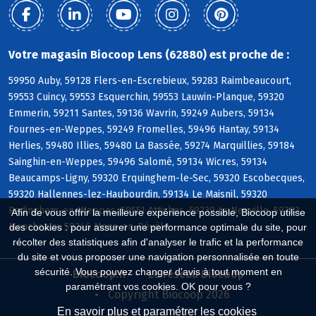
Votre magasin Biocoop Lens (62880) est proche de :
59950 Auby, 59128 Flers-en-Escrebieux, 59283 Raimbeaucourt,
59553 Cuincy, 59553 Esquerchin, 59553 Lauwin-Planque, 59320
Emmerin, 59211 Santes, 59136 Wavrin, 59249 Aubers, 59134
Fournes-en-Weppes, 59249 Fromelles, 59496 Hantay, 59134
Herlies, 59480 Illies, 59480 La Bassée, 59274 Marquillies, 59184
Sainghin-en-Weppes, 59496 Salomé, 59134 Wicres, 59134
Beaucamps-Ligny, 59320 Erquinghem-le-Sec, 59320 Escobecques,
59320 Hallennes-lez-Haubourdin, 59134 Le Maisnil, 59320
Radinghem-en-Weppes, 59551 Attiches, 59239 La Neuville, 59283
Afin de vous offrir la meilleure expérience possible, Biocoop utilise
Moncheaux, 59246 Mons-en-Pévèle
des cookies : pour assurer une performance optimale du site, pour
récolter des statistiques afin d'analyser le trafic et la performance
du site et vous proposer une navigation personnalisée en toute
sécurité. Vous pouvez changer d'avis à tout moment en
Biocoop.fr
Le réseau Biocoop
paramétrant vos cookies. OK pour vous ?
Copyright Biocoop 2026
En savoir plus et paramétrer les cookies