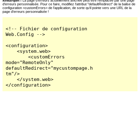
Remarques :
La page d'erreurs actuellement affichée peut être remplacée par une page
d'erreurs personnalisée. Pour ce faire, modifiez l'attribut "defaultRedirect" de la balise de
configuration <customErrors> de l'application, de sorte qu'il pointe vers une URL de la
page d'erreurs personnalisée !
<!-- Fichier de configuration 
Web.Config -->

<configuration>

    <system.web>

        <customErrors 
mode="RemoteOnly" 
defaultRedirect="mycustompage.h
tm"/>

    </system.web>

</configuration>