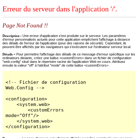
Erreur du serveur dans l'application '/'.
Page Not Found !!
Description :
Une erreur d'application s'est produite sur le serveur. Les paramètres
d'erreur personnalisés actuels pour cette application empêchent l'affichage à distance
des détails de l'erreur de l'application (pour des raisons de sécurité). Cependant, ils
peuvent être affichés par les navigateurs qui s'exécutent sur l'ordinateur serveur local.
Détails =
Pour permettre l'affichage des détails de ce message d'erreur spécifique sur les
ordinateurs distants, créez une balise <customErrors> dans un fichier de configuration
"web.config" situé dans le répertoire racine de l'application Web en cours. Attribuez
ensuite la valeur "off" à l'attribut "mode" de cette balise <customErrors>.
<!-- Fichier de configuration 
Web.Config -->

<configuration>

    <system.web>

        <customErrors 
mode="Off"/>

    </system.web>

</configuration>