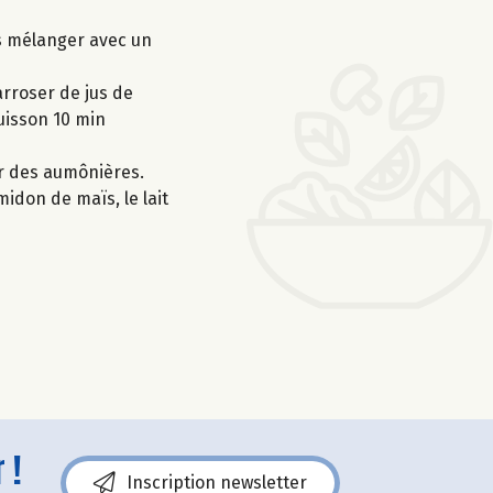
is mélanger avec un
rroser de jus de
cuisson 10 min
er des aumônières.
midon de maïs, le lait
 !
Inscription newsletter