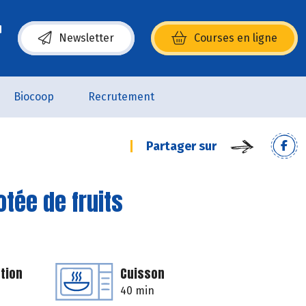
Newsletter
Courses en ligne
(s’ouvre dans une nouvelle fenêtre)
Biocoop
Recrutement
Partager sur
tée de fruits
tion
Cuisson
40 min