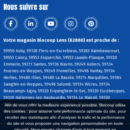
Nous suivre sur
Votre magasin Biocoop Lens (62880) est proche de :
59950 Auby, 59128 Flers-en-Escrebieux, 59283 Raimbeaucourt,
59553 Cuincy, 59553 Esquerchin, 59553 Lauwin-Planque, 59320
Emmerin, 59211 Santes, 59136 Wavrin, 59249 Aubers, 59134
Fournes-en-Weppes, 59249 Fromelles, 59496 Hantay, 59134
Herlies, 59480 Illies, 59480 La Bassée, 59274 Marquillies, 59184
Sainghin-en-Weppes, 59496 Salomé, 59134 Wicres, 59134
Beaucamps-Ligny, 59320 Erquinghem-le-Sec, 59320 Escobecques,
59320 Hallennes-lez-Haubourdin, 59134 Le Maisnil, 59320
Radinghem-en-Weppes, 59551 Attiches, 59239 La Neuville, 59283
Afin de vous offrir la meilleure expérience possible, Biocoop utilise
Moncheaux, 59246 Mons-en-Pévèle
des cookies : pour assurer une performance optimale du site, pour
récolter des statistiques afin d'analyser le trafic et la performance
du site et vous proposer une navigation personnalisée en toute
sécurité. Vous pouvez changer d'avis à tout moment en