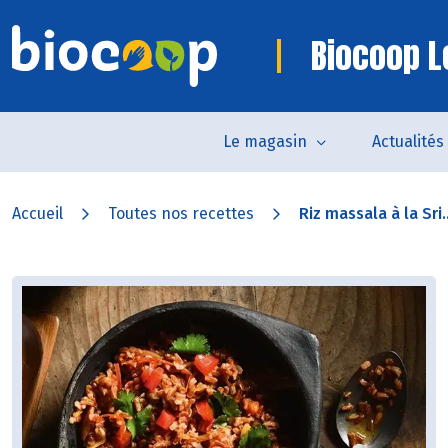
Biocoop L
Le magasin
Actualités
Accueil
Toutes nos recettes
Riz massala à la Sri..