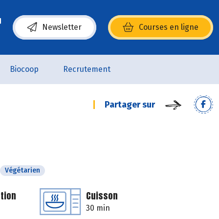
Newsletter
Courses en ligne
(s’ouvre dans une nouvelle fenêtre)
Biocoop
Recrutement
Partager sur
Végétarien
tion
Cuisson
30 min