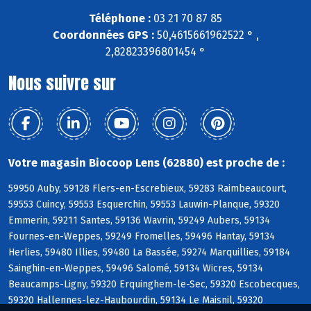
Téléphone :
03 21 70 87 85
Coordonnées GPS :
50,4615661962522 ° ,
2,82823396801454 °
Nous suivre sur
Votre magasin Biocoop Lens (62880) est proche de :
59950 Auby, 59128 Flers-en-Escrebieux, 59283 Raimbeaucourt,
59553 Cuincy, 59553 Esquerchin, 59553 Lauwin-Planque, 59320
Emmerin, 59211 Santes, 59136 Wavrin, 59249 Aubers, 59134
Fournes-en-Weppes, 59249 Fromelles, 59496 Hantay, 59134
Herlies, 59480 Illies, 59480 La Bassée, 59274 Marquillies, 59184
Sainghin-en-Weppes, 59496 Salomé, 59134 Wicres, 59134
Beaucamps-Ligny, 59320 Erquinghem-le-Sec, 59320 Escobecques,
59320 Hallennes-lez-Haubourdin, 59134 Le Maisnil, 59320