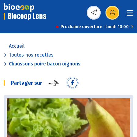
Biocoop Lens
(s’ouvre dans une nou
Prochaine ouverture : Lundi 10:00
Accueil
Toutes nos recettes
Chaussons poire bacon oignons
Partager sur