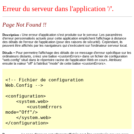
Erreur du serveur dans l'application '/'.
Page Not Found !!
Description :
Une erreur d'application s'est produite sur le serveur. Les paramètres
d'erreur personnalisés actuels pour cette application empêchent l'affichage à distance
des détails de l'erreur de l'application (pour des raisons de sécurité). Cependant, ils
peuvent être affichés par les navigateurs qui s'exécutent sur l'ordinateur serveur local.
Détails =
Pour permettre l'affichage des détails de ce message d'erreur spécifique sur les
ordinateurs distants, créez une balise <customErrors> dans un fichier de configuration
"web.config" situé dans le répertoire racine de l'application Web en cours. Attribuez
ensuite la valeur "off" à l'attribut "mode" de cette balise <customErrors>.
<!-- Fichier de configuration 
Web.Config -->

<configuration>

    <system.web>

        <customErrors 
mode="Off"/>

    </system.web>

</configuration>