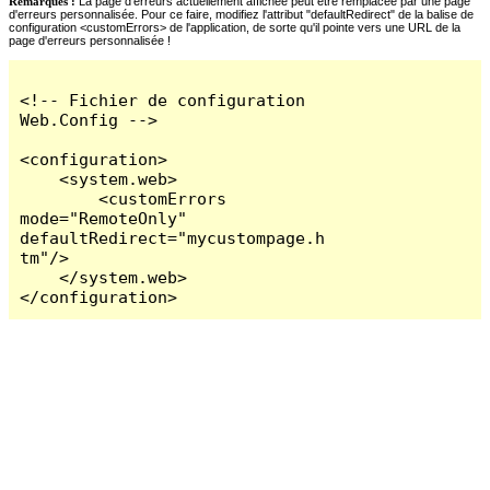
Remarques :
La page d'erreurs actuellement affichée peut être remplacée par une page
d'erreurs personnalisée. Pour ce faire, modifiez l'attribut "defaultRedirect" de la balise de
configuration <customErrors> de l'application, de sorte qu'il pointe vers une URL de la
page d'erreurs personnalisée !
<!-- Fichier de configuration 
Web.Config -->

<configuration>

    <system.web>

        <customErrors 
mode="RemoteOnly" 
defaultRedirect="mycustompage.h
tm"/>

    </system.web>

</configuration>