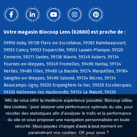
Votre magasin Biocoop Lens (62880) est proche de :
59950 Auby, 59128 Flers-en-Escrebieux, 59283 Raimbeaucourt,
59553 Cuincy, 59553 Esquerchin, 59553 Lauwin-Planque, 59320
Emmerin, 59211 Santes, 59136 Wavrin, 59249 Aubers, 59134
Fournes-en-Weppes, 59249 Fromelles, 59496 Hantay, 59134
Herlies, 59480 Illies, 59480 La Bassée, 59274 Marquillies, 59184
Sainghin-en-Weppes, 59496 Salomé, 59134 Wicres, 59134
Beaucamps-Ligny, 59320 Erquinghem-le-Sec, 59320 Escobecques,
59320 Hallennes-lez-Haubourdin, 59134 Le Maisnil, 59320
Radinghem-en-Weppes, 59551 Attiches, 59239 La Neuville, 59283
Afin de vous offrir la meilleure expérience possible, Biocoop utilise
Moncheaux, 59246 Mons-en-Pévèle
des cookies : pour assurer une performance optimale du site, pour
récolter des statistiques afin d'analyser le trafic et la performance
du site et vous proposer une navigation personnalisée en toute
sécurité. Vous pouvez changer d'avis à tout moment en
Biocoop.fr
Le réseau Biocoop
paramétrant vos cookies. OK pour vous ?
Copyright Biocoop 2026