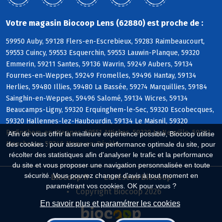
Votre magasin Biocoop Lens (62880) est proche de :
59950 Auby, 59128 Flers-en-Escrebieux, 59283 Raimbeaucourt,
59553 Cuincy, 59553 Esquerchin, 59553 Lauwin-Planque, 59320
Emmerin, 59211 Santes, 59136 Wavrin, 59249 Aubers, 59134
Fournes-en-Weppes, 59249 Fromelles, 59496 Hantay, 59134
Herlies, 59480 Illies, 59480 La Bassée, 59274 Marquillies, 59184
Sainghin-en-Weppes, 59496 Salomé, 59134 Wicres, 59134
Beaucamps-Ligny, 59320 Erquinghem-le-Sec, 59320 Escobecques,
59320 Hallennes-lez-Haubourdin, 59134 Le Maisnil, 59320
Radinghem-en-Weppes, 59551 Attiches, 59239 La Neuville, 59283
Afin de vous offrir la meilleure expérience possible, Biocoop utilise
Moncheaux, 59246 Mons-en-Pévèle
des cookies : pour assurer une performance optimale du site, pour
récolter des statistiques afin d'analyser le trafic et la performance
du site et vous proposer une navigation personnalisée en toute
sécurité. Vous pouvez changer d'avis à tout moment en
Biocoop.fr
Le réseau Biocoop
paramétrant vos cookies. OK pour vous ?
Copyright Biocoop 2026
En savoir plus et paramétrer les cookies