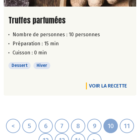
Lire la suite de la recette
Truffes parfumées
Nombre de personnes :
10 personnes
Préparation : 15 min
Cuisson : 0 min
Dessert
Hiver
VOIR LA RECETTE
<
5
6
7
8
9
10
11