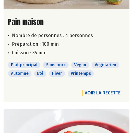
Lire la suite de la recette
Pain maison
Nombre de personnes :
4 personnes
Préparation : 100 min
Cuisson : 35 min
Plat principal
Sans porc
Vegan
Végétarien
Automne
Eté
Hiver
Printemps
VOIR LA RECETTE