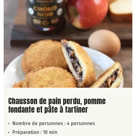
Lire la suite de la recette
Chausson de pain perdu, pomme
fondante et pâte à tartiner
Nombre de personnes :
4 personnes
Préparation : 10 min