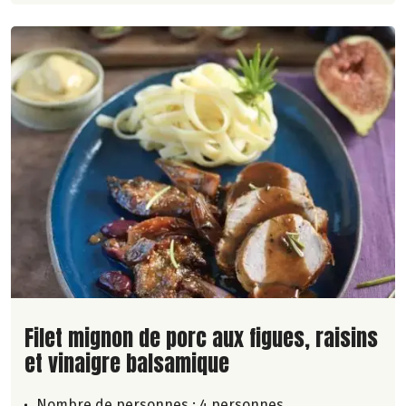
Lire la suite de la recette
Filet mignon de porc aux figues, raisins
et vinaigre balsamique
Nombre de personnes :
4 personnes