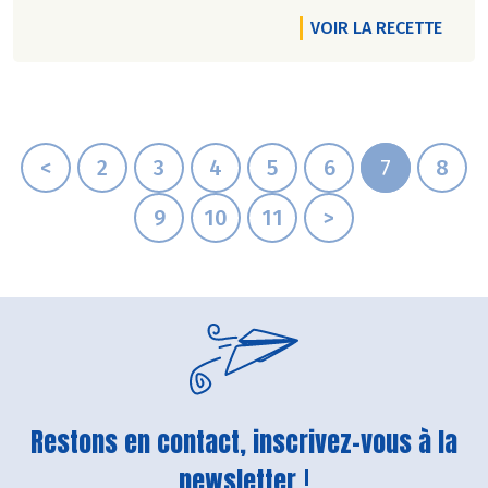
VOIR LA RECETTE
<
2
3
4
5
6
7
8
9
10
11
>
Restons en contact, inscrivez-vous à la
newsletter !