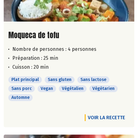
Lire la suite de la recette
Moqueca de tofu
Nombre de personnes :
4 personnes
Préparation : 25 min
Cuisson : 20 min
Plat principal
Sans gluten
Sans lactose
Sans porc
Vegan
Végétalien
Végétarien
Automne
VOIR LA RECETTE