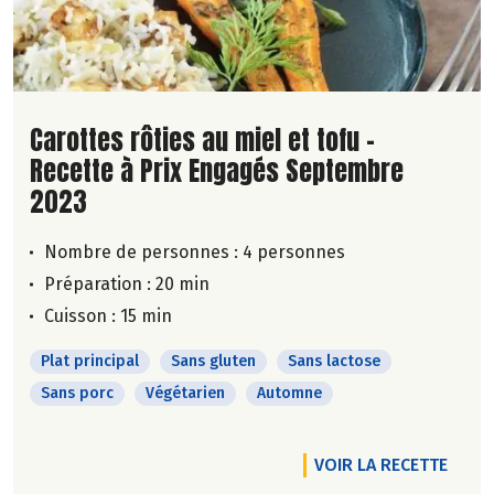
Lire la suite de la recette
Carottes rôties au miel et tofu -
Recette à Prix Engagés Septembre
2023
Nombre de personnes :
4 personnes
Préparation : 20 min
Cuisson : 15 min
Plat principal
Sans gluten
Sans lactose
Sans porc
Végétarien
Automne
VOIR LA RECETTE