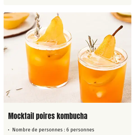
Lire la suite de la recette
Mocktail poires kombucha
Nombre de personnes :
6 personnes