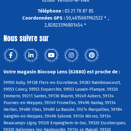
62880 Vendin-le-Vieil
Téléphone :
03 21 70 87 85
Coordonnées GPS :
50,4615661962522 ° ,
2,82823396801454 °
Nous suivre sur
Votre magasin Biocoop Lens (62880) est proche de :
59950 Auby, 59128 Flers-en-Escrebieux, 59283 Raimbeaucourt,
59553 Cuincy, 59553 Esquerchin, 59553 Lauwin-Planque, 59320
Emmerin, 59211 Santes, 59136 Wavrin, 59249 Aubers, 59134
Fournes-en-Weppes, 59249 Fromelles, 59496 Hantay, 59134
Herlies, 59480 Illies, 59480 La Bassée, 59274 Marquillies, 59184
Sainghin-en-Weppes, 59496 Salomé, 59134 Wicres, 59134
Beaucamps-Ligny, 59320 Erquinghem-le-Sec, 59320 Escobecques,
59320 Hallennes-lez-Haubourdin, 59134 Le Maisnil, 59320